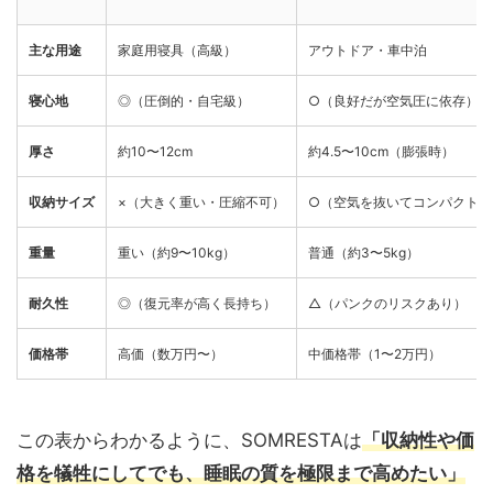
主な用途
家庭用寝具（高級）
アウトドア・車中泊
寝心地
◎（圧倒的・自宅級）
○（良好だが空気圧に依存）
厚さ
約10〜12cm
約4.5〜10cm（膨張時）
収納サイズ
×（大きく重い・圧縮不可）
○（空気を抜いてコンパクト）
重量
重い（約9〜10kg）
普通（約3〜5kg）
耐久性
◎（復元率が高く長持ち）
△（パンクのリスクあり）
価格帯
高価（数万円〜）
中価格帯（1〜2万円）
この表からわかるように、SOMRESTAは
「収納性や価
格を犠牲にしてでも、睡眠の質を極限まで高めたい」